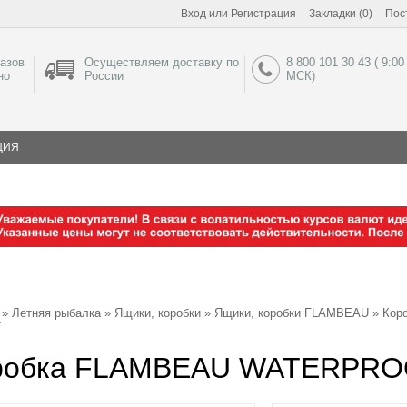
Вход
или
Регистрация
Закладки (0)
Пос
азов
Осуществляем доставку по
8 800 101 30 43 ( 9:00
но
России
МСК)
ЦИЯ
»
Летняя рыбалка
»
Ящики, коробки
»
Ящики, коробки FLAMBEAU
»
Кор
T
робка FLAMBEAU WATERPRO