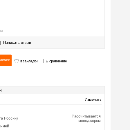
ии
|
Написать отзыв
в закладки
сравнение
И
Изменить
Рассчитывается
та России)
менеджером
анией