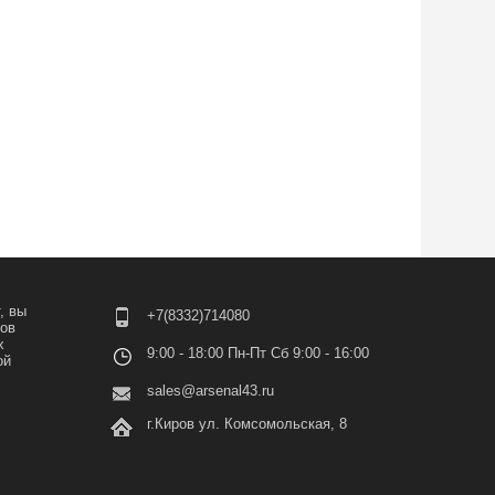
, вы
+7(8332)714080
лов
х
9:00 - 18:00 Пн-Пт Сб 9:00 - 16:00
ой
sales@arsenal43.ru
г.Киров ул. Комсомольская, 8