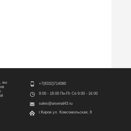
, вы
+7(8332)714080
лов
х
9:00 - 18:00 Пн-Пт Сб 9:00 - 16:00
ой
sales@arsenal43.ru
г.Киров ул. Комсомольская, 8