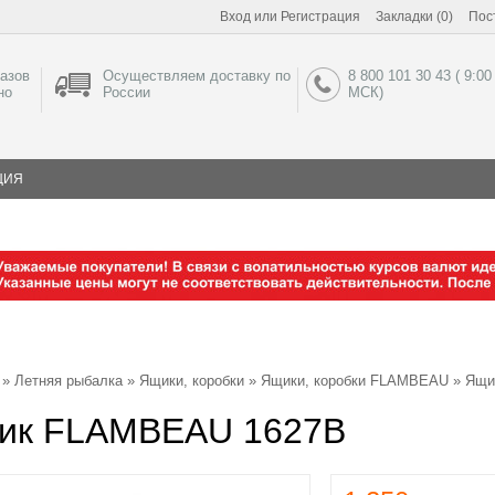
Вход
или
Регистрация
Закладки (0)
Пос
азов
Осуществляем доставку по
8 800 101 30 43 ( 9:00
но
России
МСК)
ЦИЯ
»
Летняя рыбалка
»
Ящики, коробки
»
Ящики, коробки FLAMBEAU
»
Ящи
ик FLAMBEAU 1627В