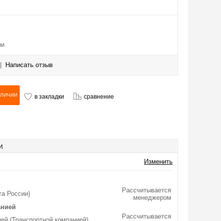
ии
|
Написать отзыв
в закладки
сравнение
И
Изменить
Рассчитывается
та России)
менеджером
анией
Рассчитывается
ей (Транспортной компанией)