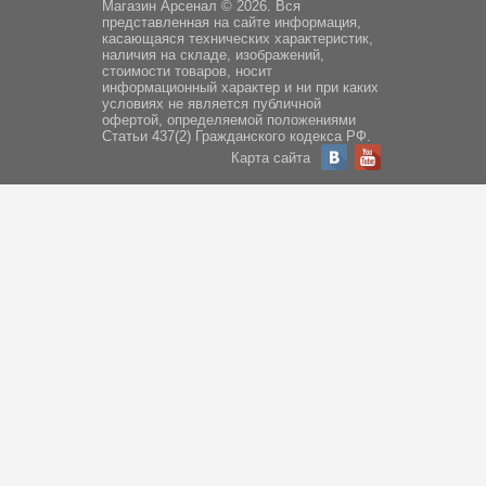
Магазин Арсенал © 2026. Вся
представленная на сайте информация,
касающаяся технических характеристик,
наличия на складе, изображений,
стоимости товаров, носит
информационный характер и ни при каких
условиях не является публичной
офертой, определяемой положениями
Статьи 437(2) Гражданского кодекса РФ.
Карта сайта