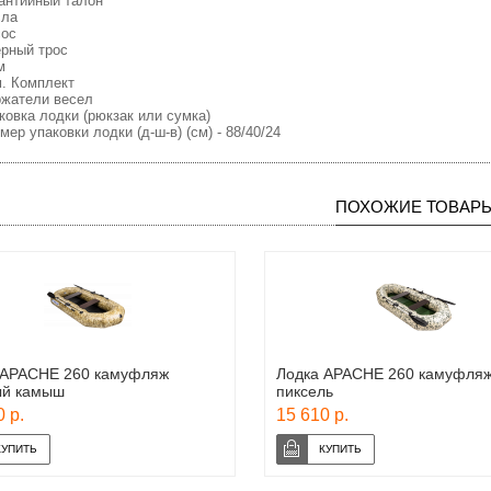
рантийный талон
сла
сос
ерный трос
м
м. Комплект
ржатели весел
аковка лодки (рюкзак или сумка)
змер упаковки лодки (д-ш-в) (см) - 88/40/24
ПОХОЖИЕ ТОВАР
 APACHE 260 камуфляж
Лодка APACHE 260 камуфля
ый камыш
пиксель
 р.
15 610 р.