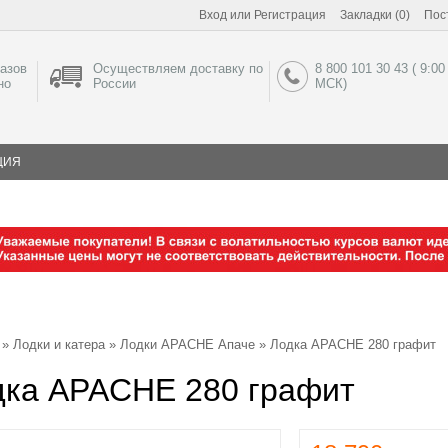
Вход
или
Регистрация
Закладки (0)
Пос
азов
Осуществляем доставку по
8 800 101 30 43 ( 9:00
но
России
МСК)
ЦИЯ
»
Лодки и катера
»
Лодки APACHE Апаче
» Лодка APACHE 280 графит
дка APACHE 280 графит