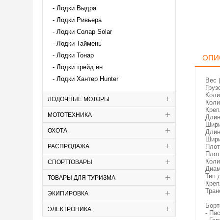
Лодки Выдра
Лодки Ривьера
Лодки Солар Solar
Лодки Таймень
Лодки Тонар
ОПИ
Лодки трейд ин
Лодки Хантер Hunter
Вес (
Груз
Коли
ЛОДОЧНЫЕ МОТОРЫ
Коли
Креп
МОТОТЕХНИКА
Длин
Шири
ОХОТА
Длин
Шири
РАСПРОДАЖА
Плот
Плот
Коли
СПОРТТОВАРЫ
Диам
Тип 
ТОВАРЫ ДЛЯ ТУРИЗМА
Креп
Тран
ЭКИПИРОВКА
Борт
ЭЛЕКТРОНИКА
- Па