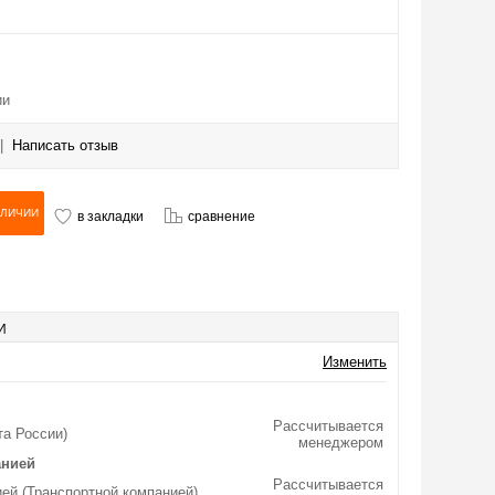
ии
|
Написать отзыв
в закладки
сравнение
И
Изменить
Рассчитывается
та России)
менеджером
анией
Рассчитывается
ей (Транспортной компанией)