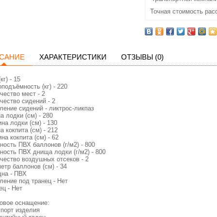
Точная стоимость рас
САНИЕ
ХАРАКТЕРИСТИКИ
ОТЗЫВЫ (0)
кг) - 15
оподъёмность (кг) - 220
чество мест - 2
чество сидений - 2
ление сидений - ликтрос-ликпаз
а лодки (см) - 280
на лодки (см) - 130
а кокпита (см) - 212
на кокпита (см) - 62
ность ПВХ баллонов (г/м2) - 800
ность ПВХ днища лодки (г/м2) - 800
чество воздушных отсеков - 2
етр баллонов (см) - 34
дна - ПВХ
ление под транец - Нет
ец - Нет
овое оснащение:
спорт изделия