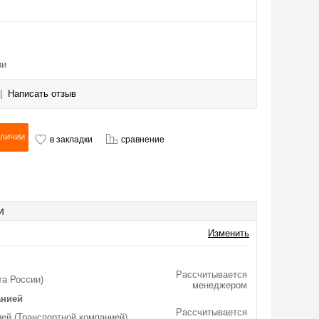
ии
|
Написать отзыв
в закладки
сравнение
И
Изменить
Рассчитывается
та России)
менеджером
анией
Рассчитывается
ей (Транспортной компанией)