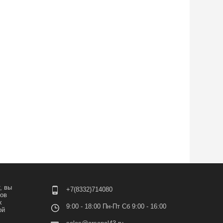
, вы
+7(8332)714080
лов
х
9:00 - 18:00 Пн-Пт Сб 9:00 - 16:00
ой