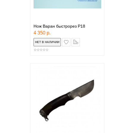
Нож Варан быстрорез Р18
4 350 р.
в закладки
сравнение