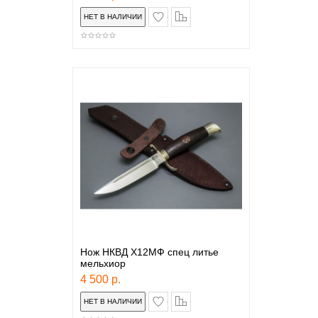
в закладки
сравнение
Нож НКВД Х12МФ спец литье
мельхиор
4 500 р.
в закладки
сравнение