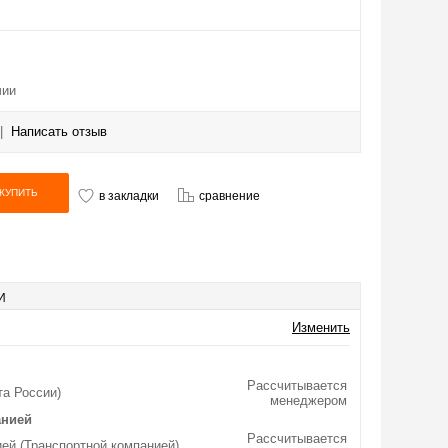
чии
|
Написать отзыв
в закладки
сравнение
И
Изменить
Рассчитывается
та России)
менеджером
анией
Рассчитывается
ей (Транспортной компанией)