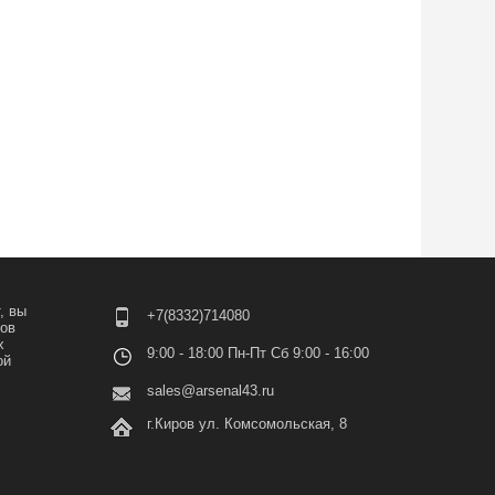
, вы
+7(8332)714080
лов
х
9:00 - 18:00 Пн-Пт Сб 9:00 - 16:00
ой
sales@arsenal43.ru
г.Киров ул. Комсомольская, 8