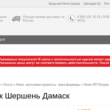
Вход
или
Регистрация
Закладки (0)
Пос
азов
Осуществляем доставку по
8 800 101 30 43 ( 9:00
но
России
МСК)
ЦИЯ
»
Охота
»
Ножи, мультиинструменты, трансформеры
»
Ножи ИП Петров
ж Шершень Дамаск