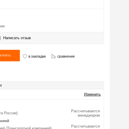
чии
|
Написать отзыв
в закладки
сравнение
И
Изменить
Рассчитывается
та России)
менеджером
анией
Рассчитывается
ей (Транспортной компанией)