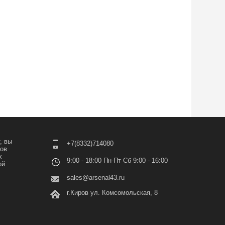
, вы
+7(8332)714080
лов
х
9:00 - 18:00 Пн-Пт Сб 9:00 - 16:00
ой
sales@arsenal43.ru
г.Киров ул. Комсомольская, 8