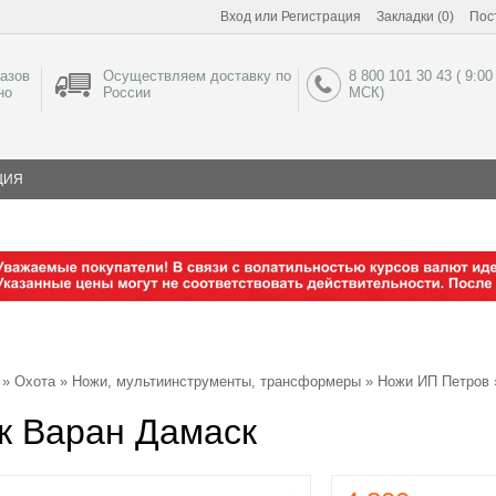
Вход
или
Регистрация
Закладки (0)
Пос
азов
Осуществляем доставку по
8 800 101 30 43 ( 9:00
но
России
МСК)
ЦИЯ
»
Охота
»
Ножи, мультиинструменты, трансформеры
»
Ножи ИП Петров
ж Варан Дамаск