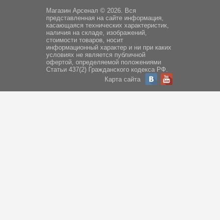
Магазин Арсенал © 2026. Вся
представленная на сайте информация,
касающаяся технических характеристик,
наличия на складе, изображений,
стоимости товаров, носит
информационный характер и ни при каких
условиях не является публичной
офертой, определяемой положениями
Статьи 437(2) Гражданского кодекса РФ.
Карта сайта