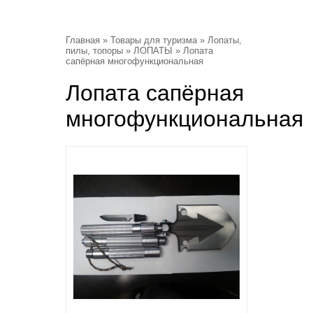
Главная
»
Товары для туризма
»
Лопаты,
пилы, топоры
»
ЛОПАТЫ
» Лопата
сапёрная многофункциональная
Лопата сапёрная
многофункциональная