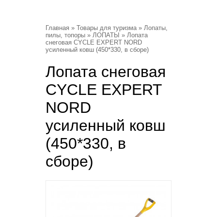
Главная
»
Товары для туризма
»
Лопаты,
пилы, топоры
»
ЛОПАТЫ
» Лопата
снеговая CYCLE EXPERT NORD
усиленный ковш (450*330, в сборе)
Лопата снеговая
CYCLE EXPERT
NORD
усиленный ковш
(450*330, в
сборе)