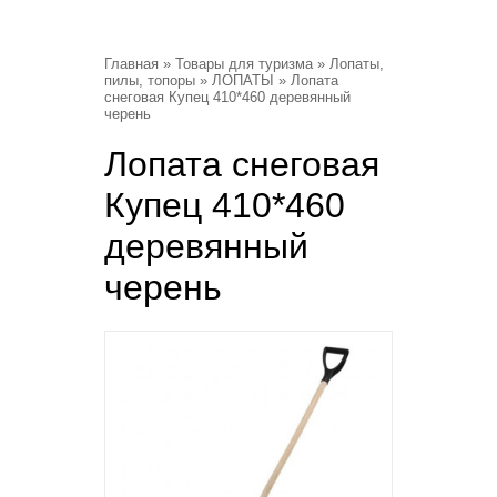
Главная
»
Товары для туризма
»
Лопаты,
пилы, топоры
»
ЛОПАТЫ
» Лопата
снеговая Купец 410*460 деревянный
черень
Лопата снеговая
Купец 410*460
деревянный
черень