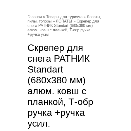
Главная
»
Товары для туризма
»
Лопаты,
пилы, топоры
»
ЛОПАТЫ
» Скрепер для
снега РАТНИК Standart (680х380 мм)
алюм. ковш с планкой, Т-обр ручка
+ручка усил.
Скрепер для
снега РАТНИК
Standart
(680х380 мм)
алюм. ковш с
планкой, Т-обр
ручка +ручка
усил.