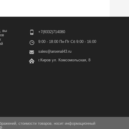
, вы
+7(8332)714080
лов
х
9:00 - 18:00 Пн-Пт Сб 9:00 - 16:00
ой
sales@arsenal43.ru
г.Киров ул. Комсомольская, 8
ображений, стоимости товаров, носит информационный
Ф.