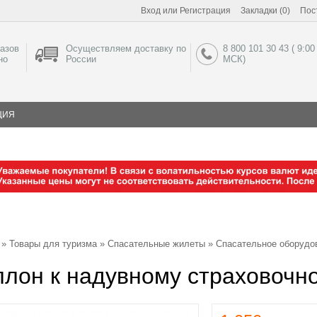
Вход
или
Регистрация
Закладки (0)
Пос
азов
Осуществляем доставку по
8 800 101 30 43 ( 9:00
но
России
МСК)
ЦИЯ
»
Товары для туризма
»
Спасательные жилеты
»
Спасательное оборудо
лон к надувному страховочн