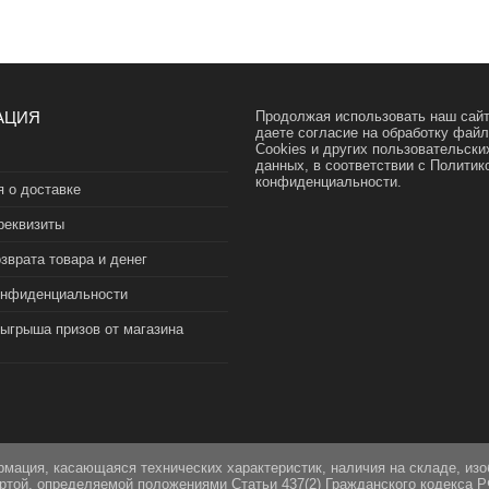
АЦИЯ
Продолжая использовать наш сайт
даете согласие на обработку фай
Cookies и других пользовательски
данных, в соответствии с
Политик
конфиденциальности.
 о доставке
реквизиты
зврата товара и денег
онфиденциальности
зыгрыша призов от магазина
рмация, касающаяся технических характеристик, наличия на складе, из
ертой, определяемой положениями Статьи 437(2) Гражданского кодекса Р