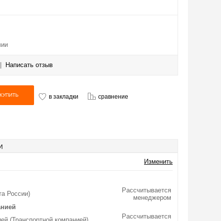
чии
|
Написать отзыв
в закладки
сравнение
И
Изменить
Рассчитывается
та России)
менеджером
анией
Рассчитывается
ей (Транспортной компанией)