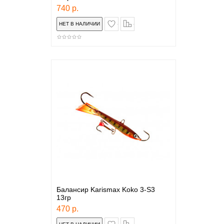
740 р.
в закладки
сравнение
Балансир Karismax Koko 3-S3
13гр
470 р.
в закладки
сравнение