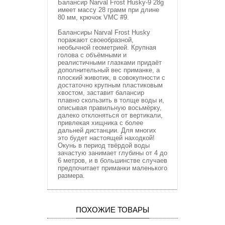
Балансир Narval Frost Husky-9 28g
имеет массу 28 грамм при длине
80 мм, крючок VMC #9.
Балансиры Narval Frost Husky
поражают своеобразной,
необычной геометрией. Крупная
голова с объёмными и
реалистичными глазками придаёт
дополнительный вес приманке, а
плоский животик, в совокупности с
достаточно крупным пластиковым
хвостом, заставит балансир
плавно скользить в толще воды и,
описывая правильную восьмёрку,
далеко отклоняться от вертикали,
привлекая хищника с более
дальней дистанции. Для многих
это будет настоящей находкой!
Окунь в период твёрдой воды
зачастую занимает глубины от 4 до
6 метров, и в большинстве случаев
предпочитает приманки маленького
размера.
ПОХОЖИЕ ТОВАРЫ