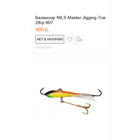
Балансир NILS Master Jigging 7см
28гр #07
480 р.
в закладки
сравнение