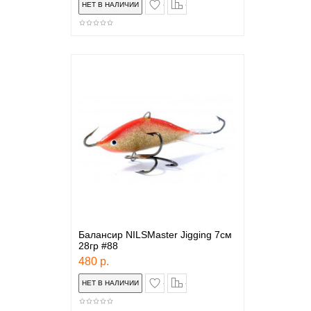
в закладки
сравнение
Балансир NILSMaster Jigging 7см
28гр #88
480 р.
в закладки
сравнение