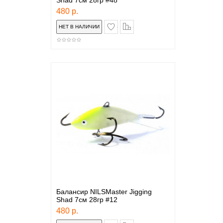
Shad 7см 28гр #48
480 р.
в закладки
сравнение
Балансир NILSMaster Jigging
Shad 7см 28гр #12
480 р.