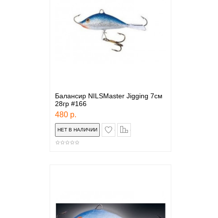
Балансир NILSMaster Jigging 7см
28гр #166
480 р.
в закладки
сравнение