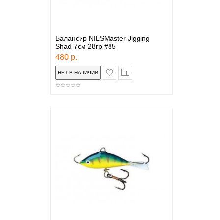
Балансир NILSMaster Jigging
Shad 7см 28гр #85
480 р.
в закладки
сравнение