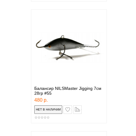
Балансир NILSMaster Jigging 7см
28гр #55
480 р.
в закладки
сравнение