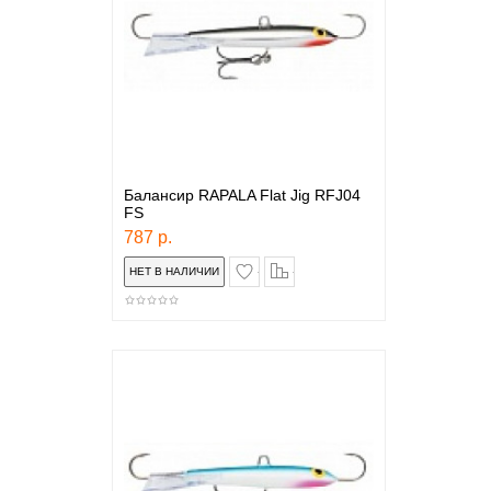
Балансир RAPALA Flat Jig RFJ04
FS
787 р.
в закладки
сравнение