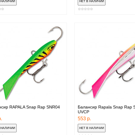
нсир RAPALA Snap Rap SNR04
Балансир Rapala Snap Rap
UVCP
.
553 р.