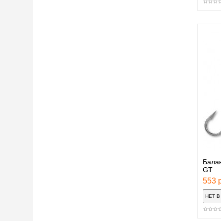
Бала
GT
553 р