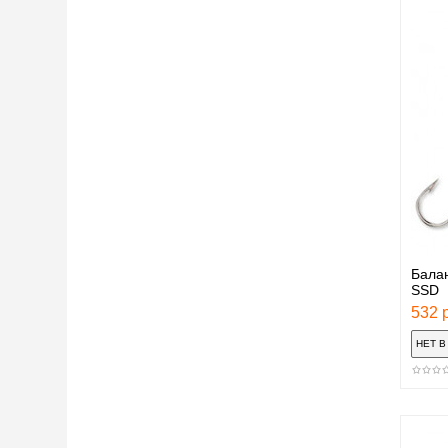
Бала
SSD
532 р