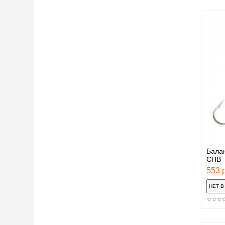
Бала
CHB
553 р