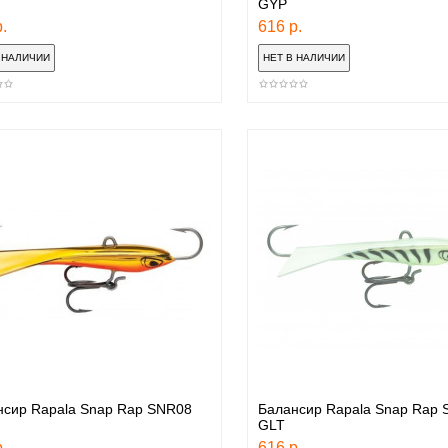
GYP
.
616 р.
нсир Rapala Snap Rap SNR08
Балансир Rapala Snap Rap
GLT
.
616 р.