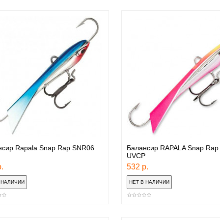
нсир Rapala Snap Rap SNR06
Балансир RAPALA Snap Rap
UVCP
.
532 р.