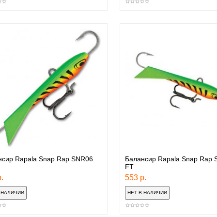
нсир Rapala Snap Rap SNR06
Балансир Rapala Snap Rap
FT
.
553 р.