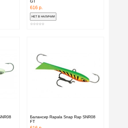
GT
616 р.
 SNR08
Балансир Rapala Snap Rap SNR08
FТ
616 р.