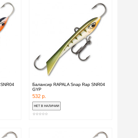
 SNR04
Балансир RAPALA Snap Rap SNR04
GYP
532 р.