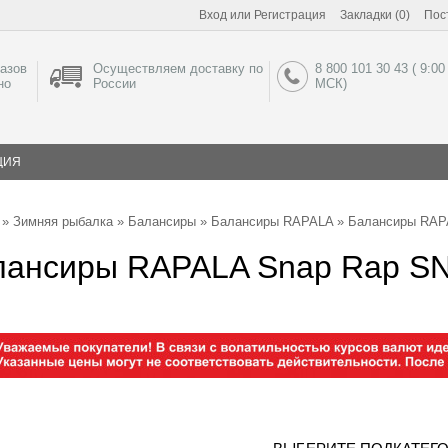
Вход
или
Регистрация
Закладки (0)
Пос
азов
Осуществляем доставку по
8 800 101 30 43 ( 9:00
но
России
МСК)
ЦИЯ
»
Зимняя рыбалка
»
Балансиры
»
Балансиры RAPALA
» Балансиры RAP
лансиры RAPALA Snap Rap S