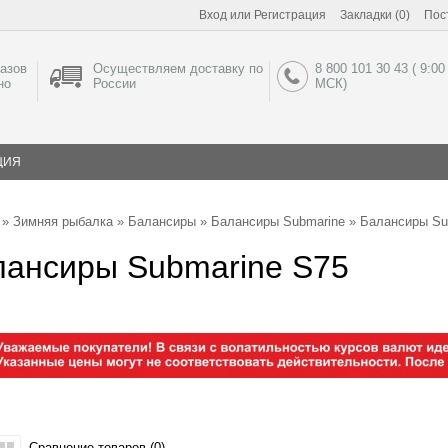
Вход
или
Регистрация
Закладки (0)
Пос
азов
Осуществляем доставку по
8 800 101 30 43 ( 9:00
но
России
МСК)
ЦИЯ
»
Зимняя рыбалка
»
Балансиры
»
Балансиры Submarine
» Балансиры Su
лансиры Submarine S75
Сравнение товаров (0)