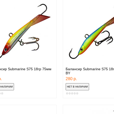
сир Submarine S75 18гр 75мм
Балансир Submarine S75 18
BY
.
280 р.