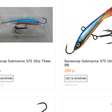
сир Submarine S75 18гр 75мм
Балансир Submarine S75 18
BB
.
280 р.