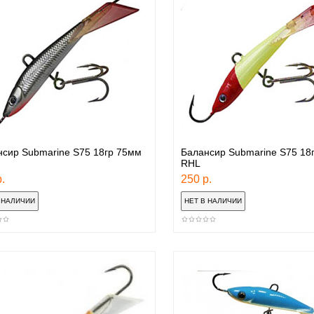
сир Submarine S75 18гр 75мм
Балансир Submarine S75 18
RHL
.
250 р.