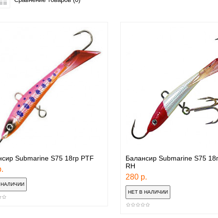
сир Submarine S75 18гр PTF
Балансир Submarine S75 18
RH
.
280 р.