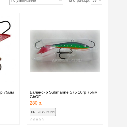
По умолчанию
На странице:
39
гр 75мм
Балансир Submarine S75 18гр 75мм
GbOF
280 р.