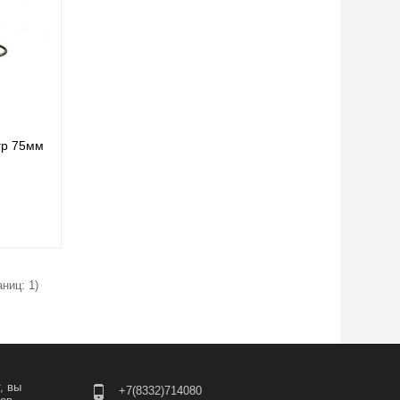
гр 75мм
аниц: 1)
, вы
+7(8332)714080