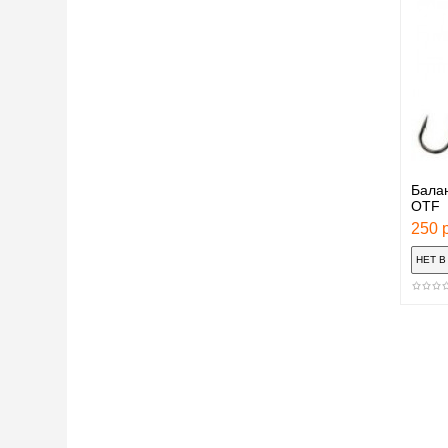
Балан
OTF
250 р