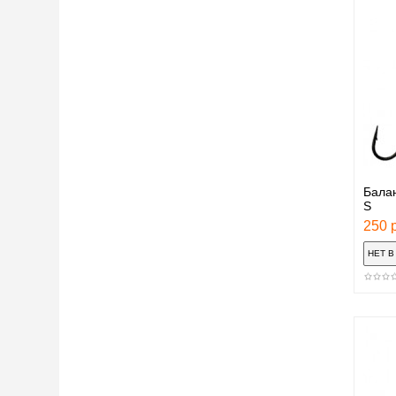
Балан
S
250 р