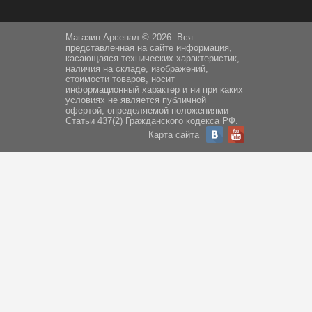
Магазин Арсенал © 2026. Вся
представленная на сайте информация,
касающаяся технических характеристик,
наличия на складе, изображений,
стоимости товаров, носит
информационный характер и ни при каких
условиях не является публичной
офертой, определяемой положениями
Статьи 437(2) Гражданского кодекса РФ.
Карта сайта