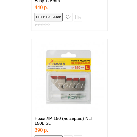
Easy 175mm
440 р.
в закладки
сравнение
Ножи ЛР-150 (лев.вращ) NLT-
150L.SL
390 р.