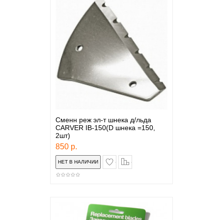
Сменн реж эл-т шнека д/льда
СARVER IB-150(D шнека =150,
2шт)
850 р.
в закладки
сравнение