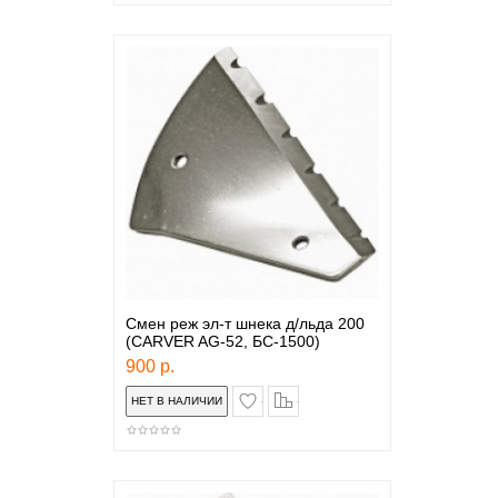
Смен реж эл-т шнека д/льда 200
(СARVER AG-52, БС-1500)
900 р.
в закладки
сравнение