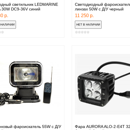
одный светильник LEDMARINE
Светодиодный фароискател
 30W DC9-36V синий
линзах 50W с Д/У черный
0 р.
11 250 р.
оновый фароискатель 55W с Д/У
Фара AURORA ALO-2-E4T 3