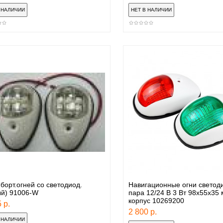
борт.огней со светодиод.
Навигационные огни светод
ый) 91006-W
пара 12/24 В 3 Вт 98х55х35
корпус 10269200
 р.
2 800 р.