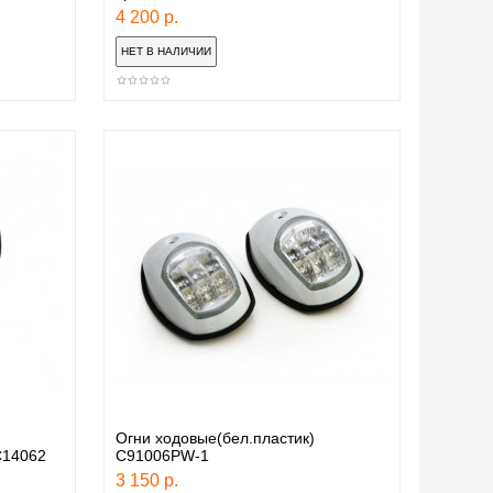
4 200 р.
Огни ходовые(бел.пластик)
С14062
С91006PW-1
3 150 р.