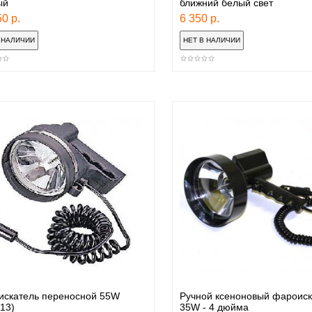
ый
ближний белый свет
0 р.
6 350 р.
искатель переносной 55W
Ручной ксеноновый фароиск
13)
35W - 4 дюйма