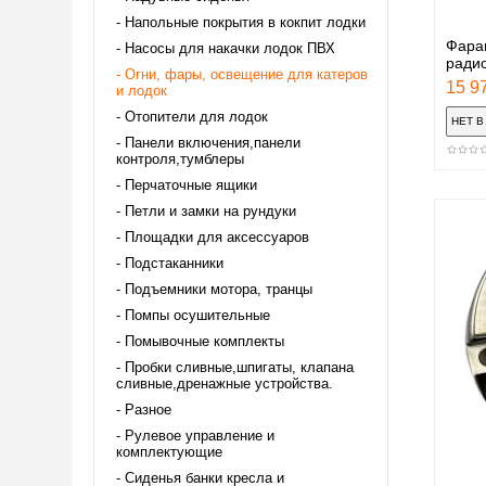
Напольные покрытия в кокпит лодки
Фара
Насосы для накачки лодок ПВХ
радио
Огни, фары, освещение для катеров
15 97
и лодок
Отопители для лодок
Панели включения,панели
контроля,тумблеры
Перчаточные ящики
Петли и замки на рундуки
Площадки для аксессуаров
Подстаканники
Подъемники мотора, транцы
Помпы осушительные
Помывочные комплекты
Пробки сливные,шпигаты, клапана
сливные,дренажные устройства.
Разное
Рулевое управление и
комплектующие
Сиденья банки кресла и