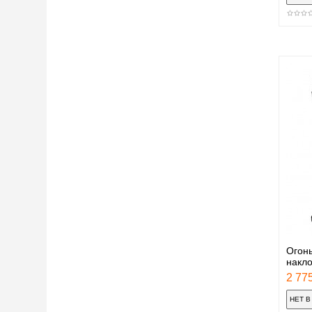
Огонь
накл
2 775