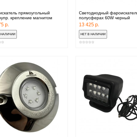
искатель прямоугольный
Светодиодный фароискател
упр. крепление магнитом
полусферах 60W черный
5 р.
13 425 р.