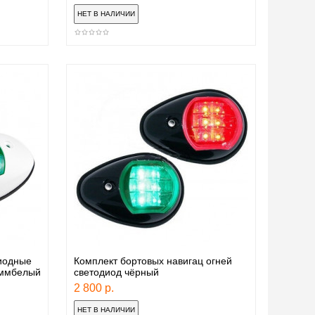
иодные
Комплект бортовых навигац огней
 ммбелый
светодиод чёрный
2 800 р.