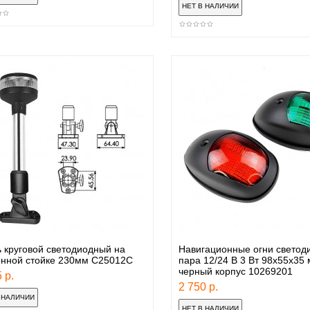
 круговой светодиодный на
Навигационные огни светод
онной стойке 230мм С25012С
пара 12/24 В 3 Вт 98х55х35
черный корпус 10269201
 р.
2 750 р.