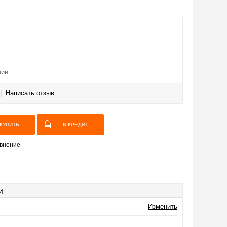
чии
|
Написать отзыв
В КРЕДИТ
внение
И
Изменить