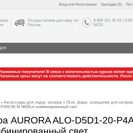
Вход
или
Регистрация
Закладки (0)
Пос
азов
Осуществляем доставку по
8 800 101 30 43 ( 9:00
но
России
МСК)
ЦИЯ
»
Аксессуары для лодок, катеров
»
Огни, фары, освещение для катеров
-P4AE4K-M 9600Lm комбинированный свет
ра AURORA ALO-D5D1-20-P4
мбинированный свет