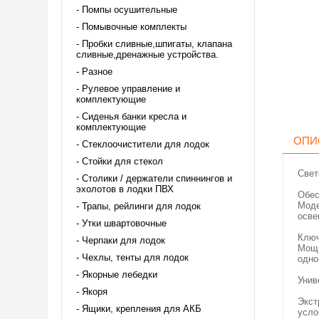
Помпы осушительные
Помывочные комплекты
Пробки сливные,шпигаты, клапана
сливные,дренажные устройства.
Разное
Рулевое управление и
комплектующие
Сиденья банки кресла и
комплектующие
ОПИ
Стеклоочистители для лодок
Стойки для стекол
Свет
Столики / держатели спиннингов и
эхолотов в лодки ПВХ
Обес
Моде
Трапы, рейлинги для лодок
осве
Утки швартовочные
Ключ
Черпаки для лодок
Мощн
Чехлы, тенты для лодок
одно
Якорные лебедки
Унив
Якоря
Экст
Ящики, крепления для АКБ
усло