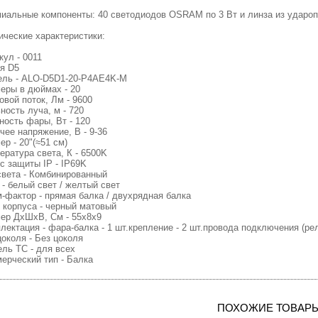
иальные компоненты: 40 светодиодов OSRAM по 3 Вт и линза из удароп
ические характеристики:
кул - 0011
я D5
ль - ALO-D5D1-20-P4AE4K-M
еры в дюймах - 20
овой поток, Лм - 9600
ность луча, м - 720
ость фары, Вт - 120
чее напряжение, В - 9-36
ер - 20"(≈51 см)
ература света, К - 6500K
с защиты IP - IP69K
света - Комбинированный
 - белый свет / желтый свет
-фактор - прямая балка / двухрядная балка
 корпуса - черный матовый
ер ДхШхВ, См - 55х8х9
лектация - фара-балка - 1 шт.крепление - 2 шт.провода подключения (рел
цоколя - Без цоколя
ль ТС - для всех
ерческий тип - Балка
ПОХОЖИЕ ТОВАР