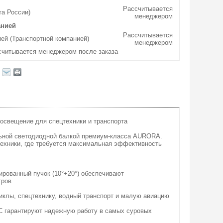
Рассчитывается
та России)
менеджером
анией
Рассчитывается
ей (Транспортной компанией)
менеджером
считывается менеджером после заказа
свещение для спецтехники и транспорта
ьной светодиодной балкой премиум-класса AURORA.
техники, где требуется максимальная эффективность
рованный пучок (10°+20°) обеспечивают
тров
иклы, спецтехнику, водный транспорт и малую авиацию
°C гарантируют надежную работу в самых суровых