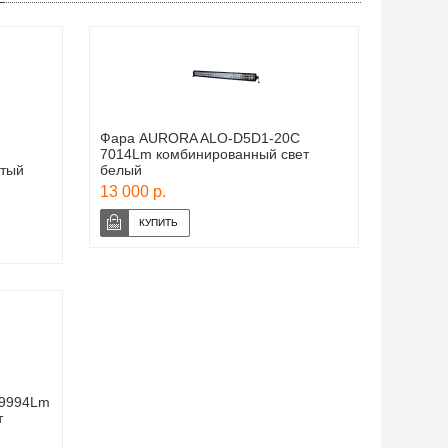
Фара AURORA ALO-D5D1-20C
7014Lm комбинированный свет
лтый
белый
13 000 р.
 9994Lm
т