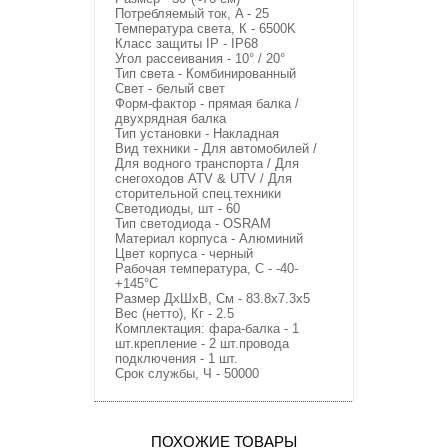
Потребляемый ток, A - 25
Температура света, К - 6500K
Класс защиты IP - IP68
Угол рассеивания - 10° / 20°
Тип света - Комбинированный
Свет - белый свет
Форм-фактор - прямая балка /
двухрядная балка
Тип установки - Накладная
Вид техники - Для автомобилей /
Для водного транспорта / Для
снегоходов ATV & UTV / Для
сторительной спец.техники
Светодиоды, шт - 60
Тип светодиода - OSRAM
Материал корпуса - Алюминий
Цвет корпуса - черный
Рабочая температура, C - -40-
+145°C
Размер ДхШхВ, См - 83.8x7.3x5
Вес (нетто), Кг - 2.5
Комплектация: фара-балка - 1
шт.крепление - 2 шт.провода
подключения - 1 шт.
Срок службы, Ч - 50000
ПОХОЖИЕ ТОВАРЫ