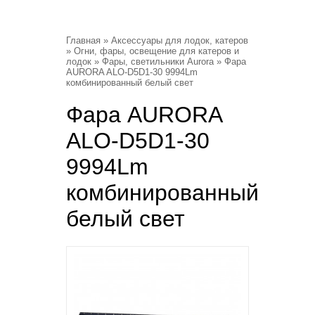
Главная
»
Аксессуары для лодок, катеров
»
Огни, фары, освещение для катеров и
лодок
»
Фары, светильники Aurora
» Фара
AURORA ALO-D5D1-30 9994Lm
комбинированный белый свет
Фара AURORA
ALO-D5D1-30
9994Lm
комбинированный
белый свет