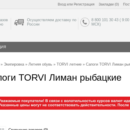
Вход
или
Регистрация
Закладки (0)
Пос
азов
Осуществляем доставку по
8 800 101 30 43 ( 9:00
но
России
МСК)
ЦИЯ
»
Экипировка
»
Летняя обувь
»
TORVI летние
» Сапоги TORVI Лиман ры
поги TORVI Лиман рыбацкие
Сравнение товаров (0)