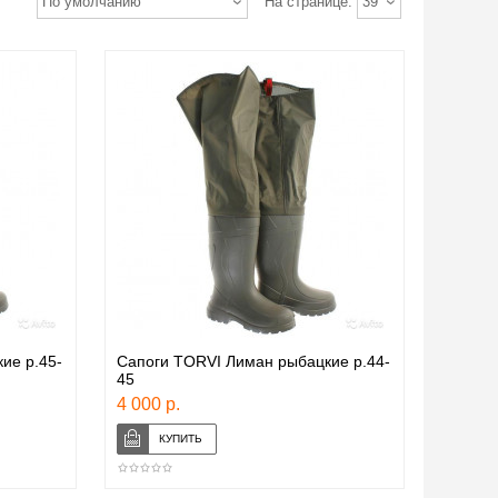
По умолчанию
На странице:
39
ие р.45-
Сапоги TORVI Лиман рыбацкие р.44-
45
4 000 р.