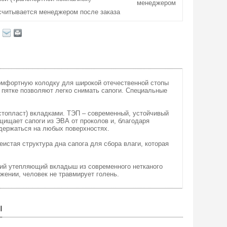
менеджером
считывается менеджером после заказа
омфортную колодку для широкой отечественной стопы
 пятке позволяют легко снимать сапоги. Специальные
стопласт) вкладками. ТЭП – современный, устойчивый
ищает сапоги из ЭВА от проколов и, благодаря
 держаться на любых поверхностях.
истая структура дна сапога для сбора влаги, которая
кий утепляющий вкладыш из современного нетканого
ении, человек не травмирует голень.
Ы