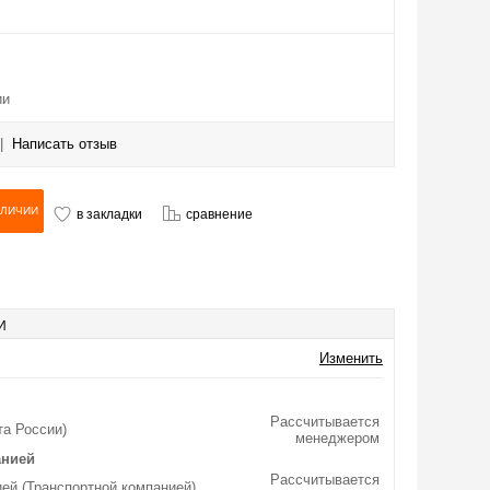
ии
|
Написать отзыв
в закладки
сравнение
И
Изменить
Рассчитывается
та России)
менеджером
анией
Рассчитывается
ей (Транспортной компанией)