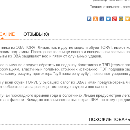
Точная стоимость рас
САНИЕ
ОТЗЫВЫ (0)
тники из ЭВА TORVI Лиман, как и другие модели обуви TORVI, имеют к
соким подъемом. Просторное голенище сапога и специальная засечка на
ывы из ЭВА защищают нос и пятку от случайных ударов.
ое внимание следует обратить на подошву болотников с ТЭП (термоэла
формациям, эластичный полимер, стойкий к истиранию. ТЭП подошва защ
иальному рисунку протектора "зуб навстречу зубу", позволяет уверенно
и у всей обуви TORVI, у рыбацких сапог из ЭВА Лиман предусмотрена яче
т собираться из-за разницы температур внутри и вне сапога.
лучай прохладного времени года в болотниках Лиман предусмотрен лег
тна с флисом. Вкладыш заканчивается выше края ЭВА, поэтому при движ
ПОХОЖИЕ ТОВАР