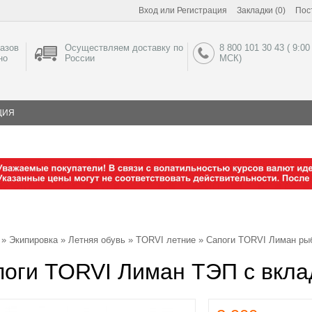
Вход
или
Регистрация
Закладки (0)
Пос
азов
Осуществляем доставку по
8 800 101 30 43 ( 9:00
но
России
МСК)
ЦИЯ
»
Экипировка
»
Летняя обувь
»
TORVI летние
»
Сапоги TORVI Лиман ры
поги TORVI Лиман ТЭП с вкла