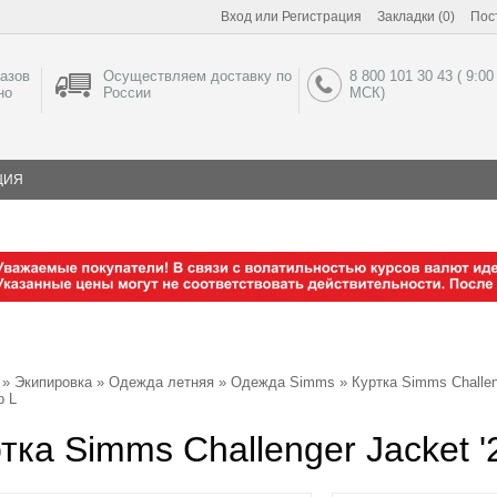
Вход
или
Регистрация
Закладки (0)
Пос
азов
Осуществляем доставку по
8 800 101 30 43 ( 9:00
но
России
МСК)
ЦИЯ
»
Экипировка
»
Одежда летняя
»
Одежда Simms
»
Куртка Simms Challen
р L
тка Simms Challenger Jacket '2