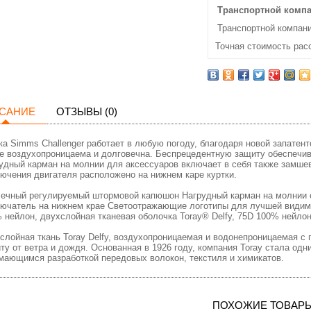
Транспортной комп
Транспортной компани
Точная стоимость рас
САНИЕ
ОТЗЫВЫ (0)
ка Simms Challenger работает в любую погоду, благодаря новой запатен
е воздухопроницаема и долговечна. Беспрецедентную защиту обеспечи
удный карман на молнии для аксессуаров включает в себя также замше
ючения двигателя расположено на нижнем каре куртки.
чечный регулируемый штормовой капюшон Нагрудный карман на молнии 
ючатель на нижнем крае Светоотражающие логотипы для лучшей видимос
 нейлон, двухслойная тканевая оболочка Toray® Delfy, 75D 100% нейло
слойная ткань Toray Delfy, воздухопроницаемая и водонепроницаемая с п
ту от ветра и дождя. Основанная в 1926 году, компания Toray стала од
мающимся разработкой передовых волокон, текстиля и химикатов.
ПОХОЖИЕ ТОВАР