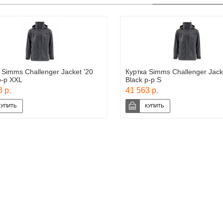
 Simms Challenger Jacket '20
Куртка Simms Challenger Jack
р-р XXL
Black р-р S
 р.
41 563 р.