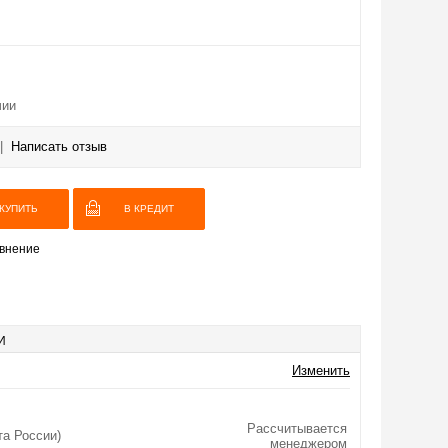
чии
|
Написать отзыв
В КРЕДИТ
внение
И
Изменить
Рассчитывается
та России)
менеджером