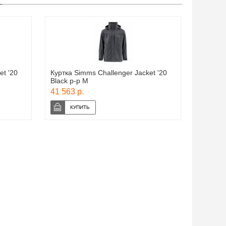
et '20
Куртка Simms Challenger Jacket '20
Black р-р M
41 563 р.