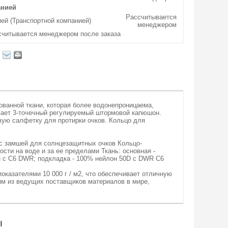
анией
Рассчитывается
ей (Транспортной компанией)
менеджером
считывается менеджером после заказа
тованной ткани, которая более водонепроницаема,
вает 3-точечный регулируемый штормовой капюшон.
вую салфетку для протирки очков. Кольцо для
с замшей для солнцезащитных очков Кольцо-
ти на воде и за ее пределами Ткань: основная -
н с C6 DWR; подкладка - 100% нейлон 50D с DWR C6
оказателями 10 000 г / м2, что обеспечивает отличную
ним из ведущих поставщиков материалов в мире,
Ы