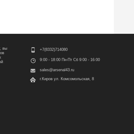
, вы
+7(8332)714080
лов
х
9:00 - 18:00 Пн-Пт Сб 9:00 - 16:00
ой
sales@arsenal43.ru
г.Киров ул. Комсомольская, 8