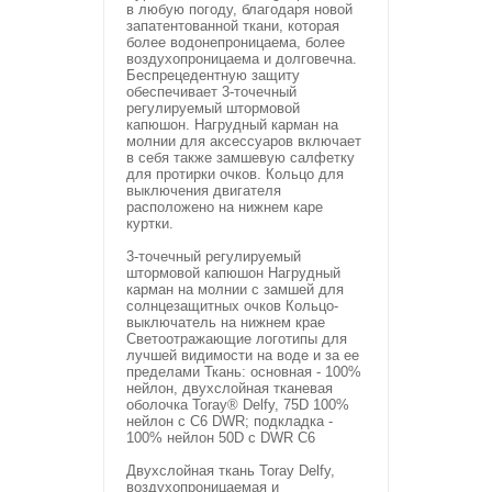
в любую погоду, благодаря новой
запатентованной ткани, которая
более водонепроницаема, более
воздухопроницаема и долговечна.
Беспрецедентную защиту
обеспечивает 3-точечный
регулируемый штормовой
капюшон. Нагрудный карман на
молнии для аксессуаров включает
в себя также замшевую салфетку
для протирки очков. Кольцо для
выключения двигателя
расположено на нижнем каре
куртки.
3-точечный регулируемый
штормовой капюшон Нагрудный
карман на молнии с замшей для
солнцезащитных очков Кольцо-
выключатель на нижнем крае
Светоотражающие логотипы для
лучшей видимости на воде и за ее
пределами Ткань: основная - 100%
нейлон, двухслойная тканевая
оболочка Toray® Delfy, 75D 100%
нейлон с C6 DWR; подкладка -
100% нейлон 50D с DWR C6
Двухслойная ткань Toray Delfy,
воздухопроницаемая и