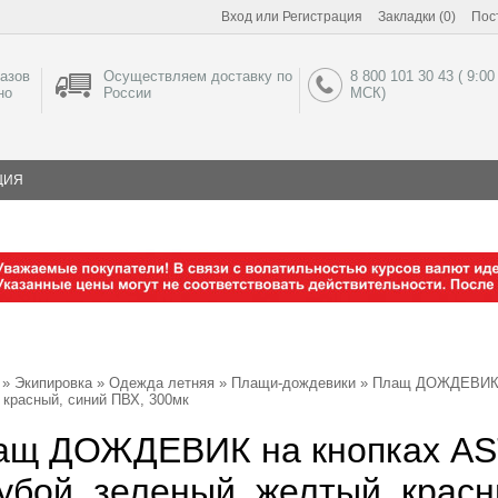
Вход
или
Регистрация
Закладки (0)
Пос
азов
Осуществляем доставку по
8 800 101 30 43 ( 9:00
но
России
МСК)
ЦИЯ
»
Экипировка
»
Одежда летняя
»
Плащи-дождевики
» Плащ ДОЖДЕВИК н
 красный, синий ПВХ, 300мк
ащ ДОЖДЕВИК на кнопках AS
убой, зеленый, желтый, крас