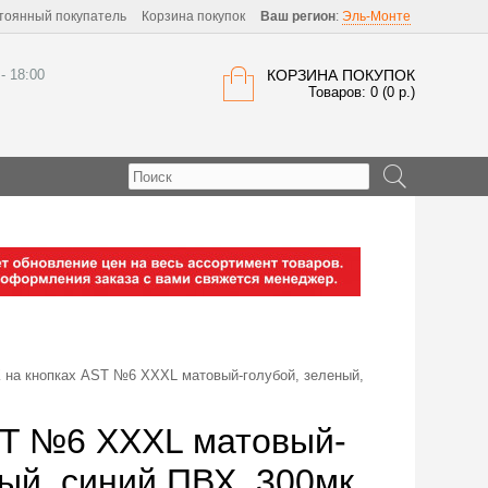
тоянный покупатель
Корзина покупок
Ваш регион
:
Эль-Монте
 - 18:00
КОРЗИНА ПОКУПОК
Товаров: 0 (0 р.)
а кнопках AST №6 XХХL матовый-голубой, зеленый,
T №6 XХХL матовый-
ный, синий ПВХ, 300мк