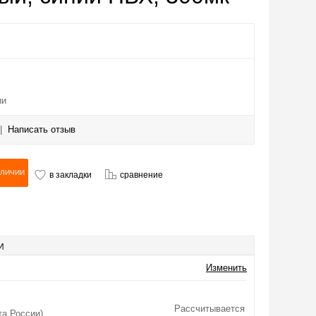
ии
|
Написать отзыв
в закладки
сравнение
И
Изменить
Рассчитывается
та России)