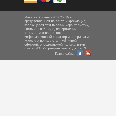
Магазин Арсенал © 2026. Вся
представленная на сайте информация,
касающаяся технических характеристик,
наличия на складе, изображений,
стоимости товаров, носит
информационный характер и ни при каких
условиях не является публичной
офертой, определяемой положениями
Статьи 437(2) Гражданского кодекса РФ.
Карта сайта