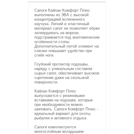
Сапоги Каблан Комфорт Плюс
выполнены из ЭВА с высокой
концентрацией вспененного
каучука. Легкий и эластичный
материал сапог не позволяет обуви
затвердевать на морозе,
подстраивается под анатомические
особенности стопы.
Дополнительный литой элемент на
союзке повышает удобство при
сгибе ноги.
Глубокий протектор подошвы,
наряду с уникальным составом
сырья сапог, обеспечивает высокое
сцепление даже на скользкой
поверхности.
Каблан Комфорт Плюс
выпускаются с резиновыми
вставками на подошве, которые
при необходимости можно
шиповать. Сапоги Комфорт Плюс -
идеальный вариант для охоты,
рыбалки и активного отдыха.
Сапоги комплектуются
многослойным вкладышем-