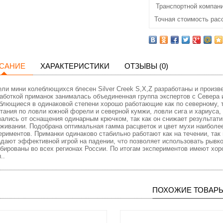
Транспортной компани
Точная стоимость рас
САНИЕ
ХАРАКТЕРИСТИКИ
ОТЗЫВЫ (0)
ли мини колеблющихся блесен Silver Creek S,X,Z разработаны и произв
аботкой приманок занималась объединенная группа экспертов с Севера 
блющиеся в одинаковой степени хорошо работающие как по северному, 
тания по ловли южной форели и северной кумжи, ловли сига и хариуса,
зались от оснащения одинарным крючком, так как он снижает результати
живании. Подобрана оптимальная гамма расцветок и цвет мухи наиболе
ериментов. Приманки одинаково стабильно работают как на течении, так 
дают эффективной игрой на падении, что позволяет использовать рывко
бированы во всех регионах России. По итогам экспериментов имеют хо
..
ПОХОЖИЕ ТОВАР