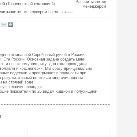
Рассчитывается
ей (Транспортной компанией)
менеджером
считывается менеджером после заказа
едены компанией Серебряный ручей в России.
и Юга России. Основная задача создать мини
так и по южному хищнику. Два года проходили
 голавля и красноперки. Мы сразу принципиально
вные подсечки и проигрывает в прочности при
е результативный по итогам многочисленных
и на стоячей воде.
вую технику проводки.
рошие показатели по 26 видам хищной и полухищной
Ы