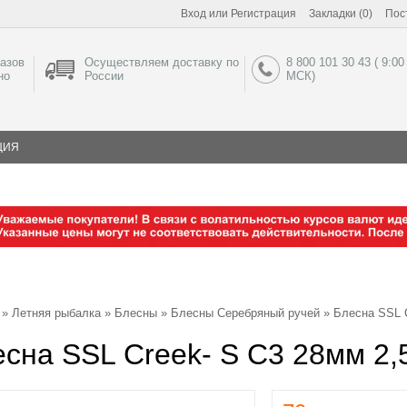
Вход
или
Регистрация
Закладки (0)
Пос
азов
Осуществляем доставку по
8 800 101 30 43 ( 9:00
но
России
МСК)
ЦИЯ
»
Летняя рыбалка
»
Блесны
»
Блесны Серебряный ручей
»
Блесна SSL 
сна SSL Creek- S C3 28мм 2,