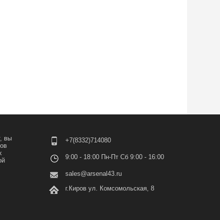
, вы
+7(8332)714080
лов
х
9:00 - 18:00 Пн-Пт Сб 9:00 - 16:00
ой
sales@arsenal43.ru
г.Киров ул. Комсомольская, 8