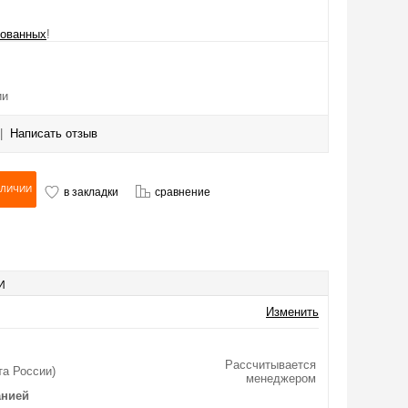
рованных
!
ии
|
Написать отзыв
в закладки
сравнение
И
Изменить
Рассчитывается
та России)
менеджером
анией