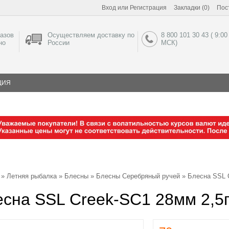
Вход
или
Регистрация
Закладки (0)
Пос
азов
Осуществляем доставку по
8 800 101 30 43 ( 9:00
но
России
МСК)
ЦИЯ
»
Летняя рыбалка
»
Блесны
»
Блесны Серебряный ручей
»
Блесна SSL 
сна SSL Creek-SC1 28мм 2,5г