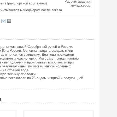
Рассчитывается
ей (Транспортной компанией)
менеджером
считывается менеджером после заказа
едены компанией Серебряный ручей в России.
и Юга России. Основная задача создать мини
так и по южному хищнику. Два года проходили
 голавля и красноперки. Мы сразу принципиально
вные подсечки и проигрывает в прочности при
е результативный по итогам многочисленных
и на стоячей воде.
вую технику проводки.
рошие показатели по 26 видам хищной и полухищной
Ы