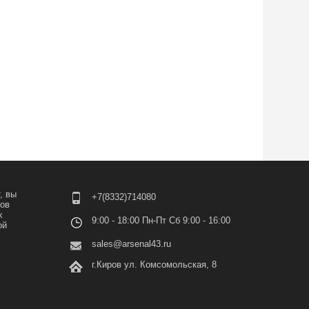
, вы
+7(8332)714080
лов
х
9:00 - 18:00 Пн-Пт Сб 9:00 - 16:00
ой
sales@arsenal43.ru
г.Киров ул. Комсомольская, 8