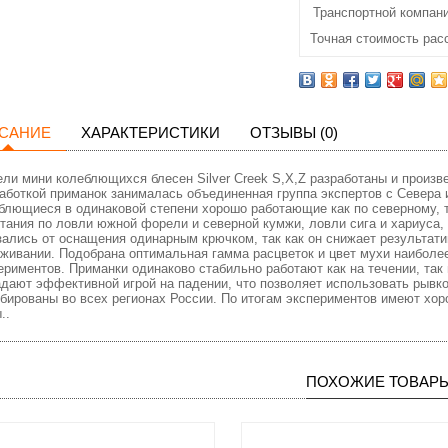
Транспортной компани
Точная стоимость рас
САНИЕ
ХАРАКТЕРИСТИКИ
ОТЗЫВЫ (0)
ли мини колеблющихся блесен Silver Creek S,X,Z разработаны и произв
аботкой приманок занималась объединенная группа экспертов с Севера 
блющиеся в одинаковой степени хорошо работающие как по северному, 
тания по ловли южной форели и северной кумжи, ловли сига и хариуса,
зались от оснащения одинарным крючком, так как он снижает результати
живании. Подобрана оптимальная гамма расцветок и цвет мухи наиболе
ериментов. Приманки одинаково стабильно работают как на течении, так 
дают эффективной игрой на падении, что позволяет использовать рывко
бированы во всех регионах России. По итогам экспериментов имеют хо
..
ПОХОЖИЕ ТОВАР