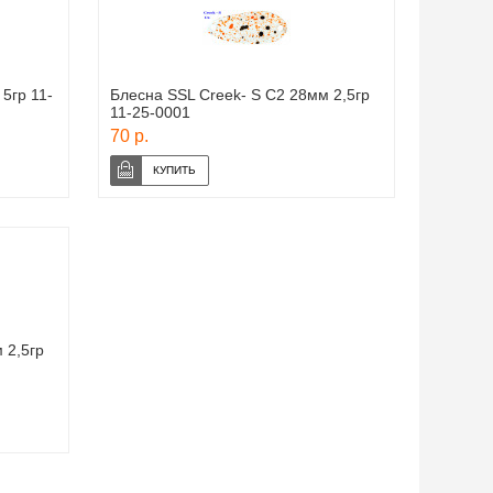
5гр 11-
Блесна SSL Creek- S C2 28мм 2,5гр
11-25-0001
70 р.
 2,5гр