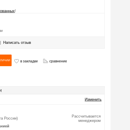
рованных
!
ии
|
Написать отзыв
в закладки
сравнение
И
Изменить
Рассчитывается
та России)
менеджером
анией