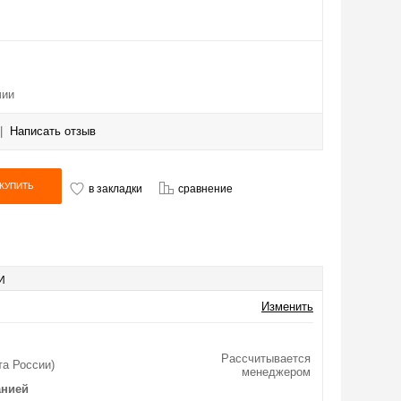
чии
|
Написать отзыв
в закладки
сравнение
И
Изменить
Рассчитывается
та России)
менеджером
анией