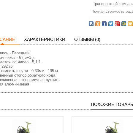
Транспортной компани
Точная стоимость рас
САНИЕ
ХАРАКТЕРИСТИКИ
ОТЗЫВЫ (0)
цион - Передний
ипникoв - 6 ( 5+1 ).
дaтoчнoe чиcлo - 5,1:1.
 292 гр.
тимocть шпули - 0,30мм - 195 м.
венный стопор обратного хода
езиненная эргономичная рукоять
ля алюминиевая
ПОХОЖИЕ ТОВАР