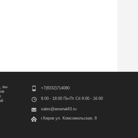
, вы
+7(8332)714080
лов
х
9:00 - 18:00 Пн-Пт Сб 9:00 - 16:00
ой
sales@arsenal43.ru
г.Киров ул. Комсомольская, 8