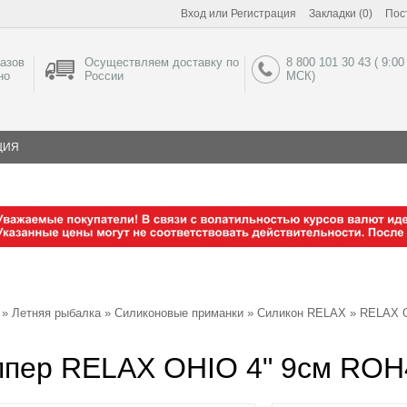
Вход
или
Регистрация
Закладки (0)
Пос
азов
Осуществляем доставку по
8 800 101 30 43 ( 9:00
но
России
МСК)
ЦИЯ
»
Летняя рыбалка
»
Силиконовые приманки
»
Силикон RELAX
»
RELAX O
ппер RELAX OHIO 4" 9см ROH4