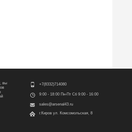
, вы
+7(8332)714080
лов
х
9:00 - 18:00 Пн-Пт Сб 9:00 - 16:00
ой
sales@arsenal43.ru
г.Киров ул. Комсомольская, 8