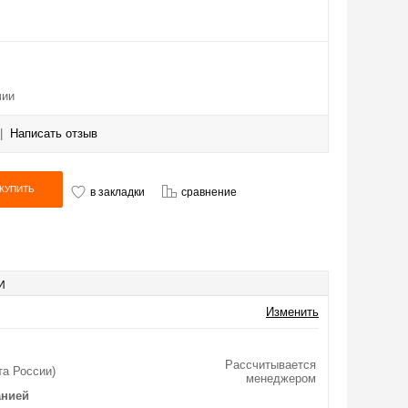
чии
|
Написать отзыв
в закладки
сравнение
И
Изменить
Рассчитывается
та России)
менеджером
анией