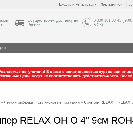
Вход
или
Регистрация
Закладки (0)
Пос
азов
Осуществляем доставку по
8 800 101 30 43 ( 9:00
но
России
МСК)
ЦИЯ
»
Летняя рыбалка
»
Силиконовые приманки
»
Силикон RELAX
»
RELAX O
ппер RELAX OHIO 4" 9см ROH4