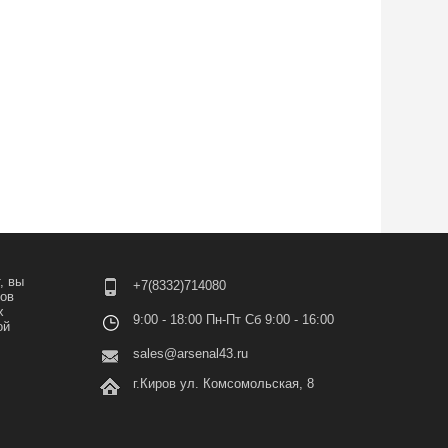
, вы
+7(8332)714080
лов
х
9:00 - 18:00 Пн-Пт Сб 9:00 - 16:00
ой
sales@arsenal43.ru
г.Киров ул. Комсомольская, 8