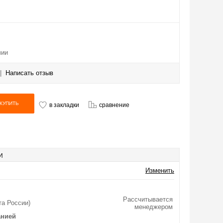
чии
|
Написать отзыв
в закладки
сравнение
И
Изменить
Рассчитывается
та России)
менеджером
анией