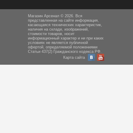
Магазин Арсенал © 2026. Вся
представленная на сайте информация,
касающаяся технических характеристик,
наличия на складе, изображений,
стоимости товаров, носит
информационный характер и ни при каких
условиях не является публичной
офертой, определяемой положениями
Статьи 437(2) Гражданского кодекса РФ.
Карта сайта