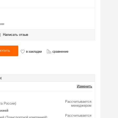
чии
|
Написать отзыв
в закладки
сравнение
И
Изменить
Рассчитывается
та России)
менеджером
анией
Рассчитывается
ей (Транспортной компанией)