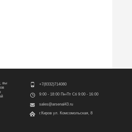
, вы
+7(8332)714080
лов
х
9:00 - 18:00 Пн-Пт Сб 9:00 - 16:00
ой
sales@arsenal43.ru
г.Киров ул. Комсомольская, 8