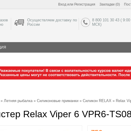
Вход
или
Регистрация
Закладки (0)
Пос
азов
Осуществляем доставку по
8 800 101 30 43 ( 9:00
но
России
МСК)
ЦИЯ
»
Летняя рыбалка
»
Силиконовые приманки
»
Силикон RELAX
»
Relax Vi
стер Relax Viper 6 VPR6-TS08