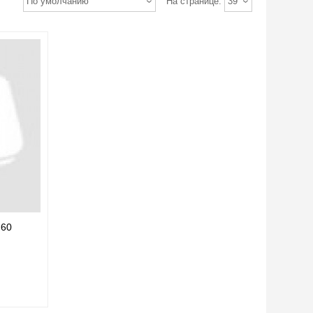
По умолчанию
На странице:
39
F60