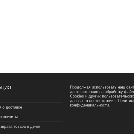
АЦИЯ
Продолжая использовать наш сайт
даете согласие на обработку фай
Cookies и других пользовательски
данных, в соответствии с
Политик
конфиденциальности.
 о доставке
реквизиты
зврата товара и денег