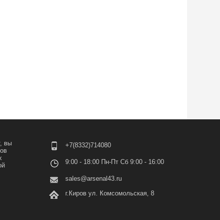
, вы
+7(8332)714080
лов
х
9:00 - 18:00 Пн-Пт Сб 9:00 - 16:00
ой
sales@arsenal43.ru
г.Киров ул. Комсомольская, 8