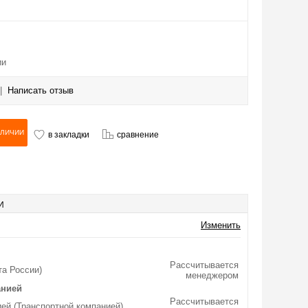
ии
|
Написать отзыв
в закладки
сравнение
И
Изменить
Рассчитывается
та России)
менеджером
анией
Рассчитывается
ей (Транспортной компанией)