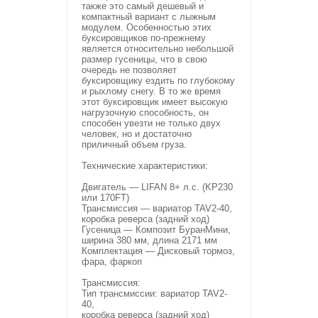
также это самый дешевый и
компактный вариант с лыжным
модулем. Особенностью этих
буксировщиков по-прежнему
является относительно небольшой
размер гусеницы, что в свою
очередь не позволяет
буксировщику ездить по глубокому
и рыхлому снегу. В то же время
этот буксировщик имеет высокую
нагрузочную способность, он
способен увезти не только двух
человек, но и достаточно
приличный объем груза.
Технические характеристики:
Двигатель — LIFAN 8+ л.с. (KP230
или 170FT)
Трансмиссия — вариатор TAV2-40,
коробка реверса (задний ход)
Гусеница — Композит БуранМини,
ширина 380 мм, длина 2171 мм
Комплектация — Дисковый тормоз,
фара, фаркоп
Трансмиссия:
Тип трансмиссии: вариатор TAV2-
40,
коробка реверса (задний ход)