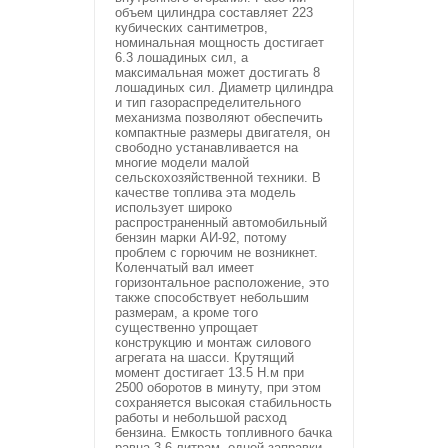
объем цилиндра составляет 223
кубических сантиметров,
номинальная мощность достигает
6.3 лошадиных сил, а
максимальная может достигать 8
лошадиных сил. Диаметр цилиндра
и тип газораспределительного
механизма позволяют обеспечить
компактные размеры двигателя, он
свободно устанавливается на
многие модели малой
сельскохозяйственной техники. В
качестве топлива эта модель
использует широко
распространенный автомобильный
бензин марки АИ-92, потому
проблем с горючим не возникнет.
Коленчатый вал имеет
горизонтальное расположение, это
также способствует небольшим
размерам, а кроме того
существенно упрощает
конструкцию и монтаж силового
агрегата на шасси. Крутящий
момент достигает 13.5 Н.м при
2500 оборотов в минуту, при этом
сохраняется высокая стабильность
работы и небольшой расход
бензина. Емкость топливного бачка
равна 3,6 литрам, одной заправки