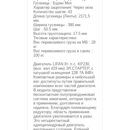
Гусеница : Буран Mini
Характер зацепления: Через окна
Количество шагов: 43
Длина гусеницы (Ленты): 2171,5
мм.
Ширина гусеницы : 380 мм.
Шаг : 50.5 мм.
Высота грунтозацепа: 17.5 мм.
Тяговые характеристики:
Вес перевозимого груза на МБ : 28
кг.
Вес перевозимого груза в санях :
100 кг.
Двигатель LIFAN 8+ л.с. KP230,
(вых. вал d19 мм) ЭЛ.СТАРТЕР, с
катушкой освещения 12В 7А 84Вт.
Компактные размеры и небольшой
вес достигнуты путем правильной
компоновки всех частей двигателя.
В модели представлена
бесконтактная полупроводниковая
система зажигания, которая проста
в применении, долговечна и
надежна. Благодаря понижающему
редуктору, область применения
двигателя увеличивается в разы.
Это четырехтактный
одноцилиндровый двигатель
внутреннего сгорания. Рабочий