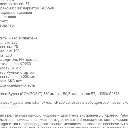
чество шагов: 57
трансмиссии: вариатор TAV2-40
подвески: катковая
лектация:
окат;
водство.
риты и вес в упаковке:
а, см: 230
на, см: 70
та, см: 108
кг: 170
зводитель Ижтехмаш
атель Lifan KP230
ость 8+ л.с.
тер Ручной стартер
на гусеницы 380 мм
чие АКБ нет
шка освещения есть
ница Буран (СOMPOSIT) 380мм шаг 50,5 кол. шагов 57, Ш380хД2878
иновый двигатель Lifan 8+л.с. KP230 сочетает в себе долговечность, э
льзовании.
четырехтактный одноцилиндровый двигатель внутреннего сгорания. Рабо
иметров, номинальная мощность достигает 6.3 лошадиных сил, а макси
ндра и тип газораспределительного механизма позволяют обеспечить ко