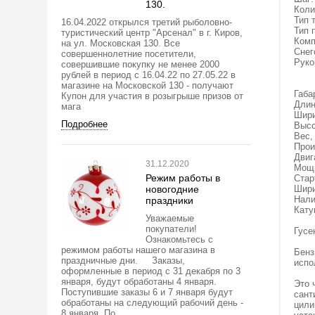
130.
Коли
Тип 
16.04.2022 открылся третий рыболовно-
Тип 
туристический центр "Арсенал" в г. Киров,
Комп
на ул. Московская 130. Все
Снег
совершеннолетние посетители,
Руко
совершившие покупку не менее 2000
рублей в период с 16.04.22 по 27.05.22 в
магазине на Московской 130 - получают
Габа
Купон для участия в розыгрыше призов от
Длин
мага
Шири
Подробнее
Высо
Вес, 
Прои
Двиг
31.12.2020
Мощн
Режим работы в
Стар
новогодние
Шири
Нали
праздники
Кату
Уважаемые
покупатели!
Гусе
Ознакомьтесь с
режимом работы нашего магазина в
Бенз
праздничные дни. Заказы,
испо
оформленные в период с 31 декабря по 3
января, будут обработаны 4 января.
Это 
Поступившие заказы 6 и 7 января будут
сант
обработаны на следующий рабочий день -
цили
8 января. По