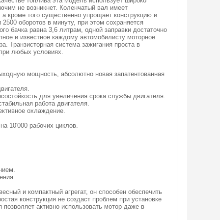
качестве топлива эта модель использует широко
ючим не возникнет. Коленчатый вал имеет
 а кроме того существенно упрощает конструкцию и
 2500 оборотов в минуту, при этом сохраняется
го бачка равна 3,6 литрам, одной заправки достаточно
пное и известное каждому автомобилисту моторное
а. Транзисторная система зажигания проста в
 при любых условиях.
выходную мощность, абсолютно новая запатентованная
вигателя.
осостойкость для увеличения срока службы двигателя.
стабильная работа двигателя.
ективное охлаждение.
на 10'000 рабочих циклов.
нием.
ения.
овесный и компактный агрегат, он способен обеспечить
остая конструкция не создаст проблем при установке
 позволяет активно использовать мотор даже в