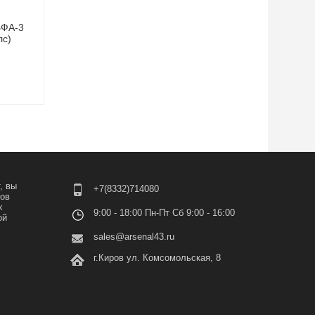
ЬФА-3
лс)
, вы
+7(8332)714080
лов
х
9:00 - 18:00 Пн-Пт Сб 9:00 - 16:00
ой
sales@arsenal43.ru
г.Киров ул. Комсомольская, 8