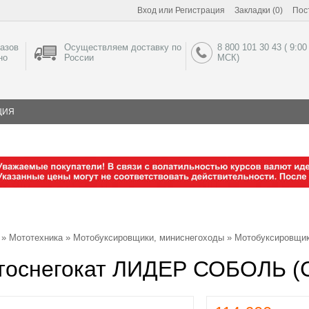
Вход
или
Регистрация
Закладки (0)
Пос
азов
Осуществляем доставку по
8 800 101 30 43 ( 9:00
но
России
МСК)
ЦИЯ
»
Мототехника
»
Мотобуксировщики, миниснегоходы
»
Мотобуксировщи
тоснегокат ЛИДЕР СОБОЛЬ (