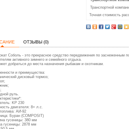
Транспортной компани
Точная стоимость рас
САНИЕ
ОТЗЫВЫ (0)
окат Соболь - это прекрасное средство передвижения по заснеженным 
телям активного зимнего и семейного отдыха.
жет добраться до места назначения рыбакам и охотникам.
енности и преимущества:
нический дисковый тормоз;
оп;
жник;
;
дной руль.
ктеристики*:
атель: KP 230
ость двигателя: 8+ л.с.
топлива: АИ-92
ница: Буран (СOMPOSIT)
на гусеницы: 380 мм
а гусеницы: 2878 мм
 50,5 мм