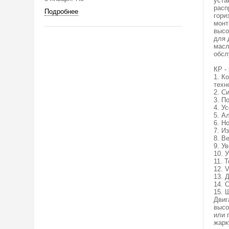
уста
расп
Подробнее
гори
монт
высо
для 
масл
обсл
КР -
1. К
техн
2. С
3. П
4. У
5. А
6. Н
7. И
8. В
9. У
10. 
11. 
12. 
13. 
14. 
15. 
Двиг
высо
или 
жарк