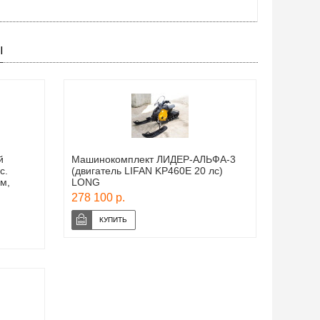
Ы
й
Машинокомплект ЛИДЕР-АЛЬФА-3
с.
(двигатель LIFAN KP460E 20 лс)
м,
LONG
278 100 р.