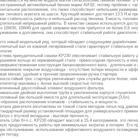
навливается на многие модели малой сельскохозяйственной техники. В 
ространенный автомобильный бензин марки АИ-92, потому проблем с гор
зонтальное расположение, это также способствует небольшим размерам,
аж силового агрегата на шасси. Крутящий момент достигает 13.5 Н.м при
кая стабильность работы и небольшой расход бензина. Емкость топливно
длительной непрерывной работы. В качестве смазки используется досту
о 10W30, 10W40 для одной заправки маслом требуется не более 0.6 литр
уживании и долговечна, она способствует стабильной работе двигателя
 это новый модельный ряд, который обладает следующими доработками
оленчатый вал из кованой легированной стали гарантирует стабильную 
ология.
истема принудительной смазки KP230 обеспечивает стабильную работу д
оршневое кольцо из нержавеющей стали - превосходная прочность и изн
совершенствованная конструкция балансировочного вала - длительная и 
люминиевое покрытие воздуховода - отсутствие потери мощности и эфф
овая мягкая, удобная и прочная прорезиненная ручка стартера.
зносостойкий трос стартера увеличивает срок службы детали более, чем 
ентилятор маховика с более высокой скоростью потока.
величенный двухслойный элемент воздушного фильтра.
Уникальная двойная выхлопная труба в увеличенном корпусе глушителя.
Топливный бак большой емкости для длительной эксплуатации (3,6л).
V-образное расположение клапанов - стабильность и мощность.
Детали двигателя изготовлены из тонкой стали методом литья под давле
Стандартный размер установочной площадки для универсального примен
Шатун с втулкой вкладыша - высокая прочность.
атель Lifan 8+л.с. KP230 обладает массой в 15,4 килограммов, это легк
кую продуктивность работы при минимальных затратах и потерях. Его пр
при обслуживании, использование эффективного воздушного охлаждения
ую погоду.