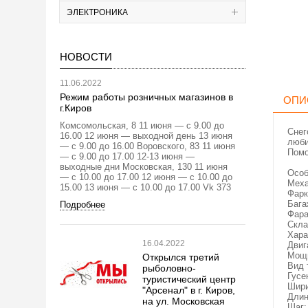
ЭЛЕКТРОНИКА
НОВОСТИ
11.06.2022
Режим работы розничных магазинов в
ОПИ
г.Киров
Комсомольская, 8 11 июня — с 9.00 до
Снег
16.00 12 июня — выходной день 13 июня
люби
— с 9.00 до 16.00 Воровского, 83 11 июня
Помо
— с 9.00 до 17.00 12-13 июня —
выходные дни Московская, 130 11 июня
Особ
— с 10.00 до 17.00 12 июня — с 10.00 до
Меха
15.00 13 июня — с 10.00 до 17.00 Vk 373
Фарк
Бага
Подробнее
Фара
Скла
Хара
16.04.2022
Двиг
Мощн
Открылся третий
Вид 
рыболовно-
Гусе
туристический центр
Шири
"Арсенал" в г. Киров,
Длин
на ул. Московская
Шаг: