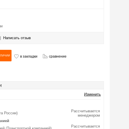
ии
|
Написать отзыв
в закладки
сравнение
И
Изменить
Рассчитывается
та России)
менеджером
анией
Рассчитывается
ей (Транспортной компанией)