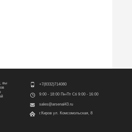
, вы
+7(8332)714080
лов
х
9:00 - 18:00 Пн-Пт Сб 9:00 - 16:00
ой
sales@arsenal43.ru
г.Киров ул. Комсомольская, 8