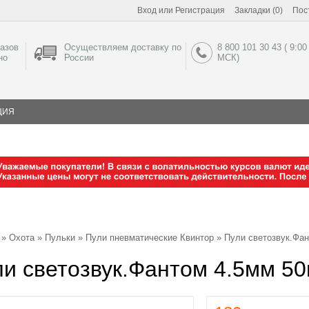
Вход
или
Регистрация
Закладки (0)
Пос
азов
Осуществляем доставку по
8 800 101 30 43 ( 9:00
но
России
МСК)
ЦИЯ
»
Охота
»
Пульки
»
Пули пневматические Квинтор
» Пули светозвук.Фан
и светозвук.Фантом 4.5мм 5