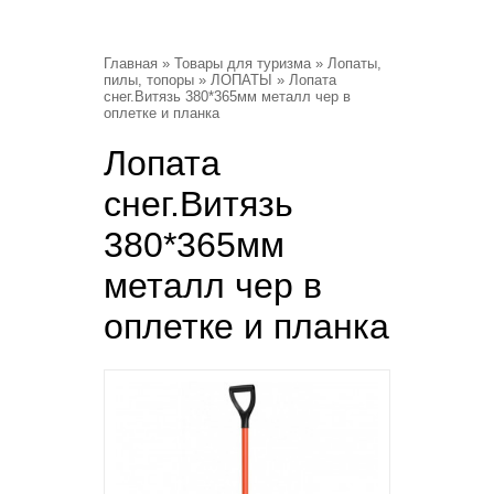
Главная
»
Товары для туризма
»
Лопаты,
пилы, топоры
»
ЛОПАТЫ
» Лопата
снег.Витязь 380*365мм металл чер в
оплетке и планка
Лопата
снег.Витязь
380*365мм
металл чер в
оплетке и планка