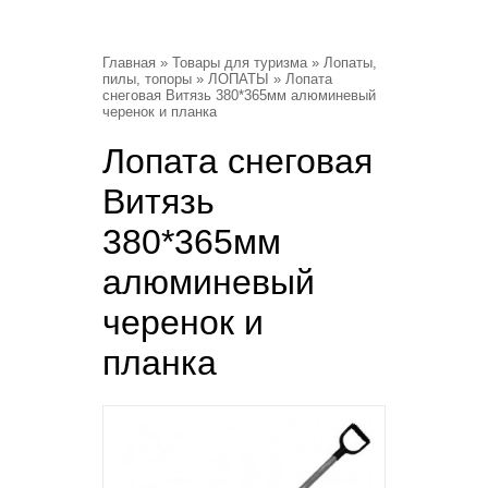
Главная
»
Товары для туризма
»
Лопаты,
пилы, топоры
»
ЛОПАТЫ
» Лопата
снеговая Витязь 380*365мм алюминевый
черенок и планка
Лопата снеговая
Витязь
380*365мм
алюминевый
черенок и
планка