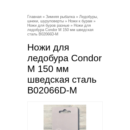
Главная
»
Зимняя рыбалка
»
Ледобуры,
шнеки, шуруповерты
»
Ножи к бурам
»
Ножи для буров разные
» Ножи для
ледобура Condor M 150 мм шведская
сталь B02066D-M
Ножи для
ледобура Condor
M 150 мм
шведская сталь
B02066D-M