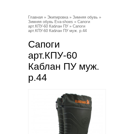
Главная
»
Экипировка
»
Зимняя обувь
»
Зимняя обувь Eva-shoes
»
Сапоги
арт.КПУ-60 Каблан ПУ
» Сапоги
арт.КПУ-60 Каблан ПУ муж. р.44
Сапоги
арт.КПУ-60
Каблан ПУ муж.
р.44