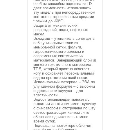
особым способом подошва из ПУ
дает возможность использовать
эту модель при непосредственном
контакте с агрессивными средами.
t режим до -60*С.
Защита от механических
повреждений, воды, нефтяных
масел.
Вкладыш – утеплитель сочетает в
себе уникальные слои из
мембранной сетки, фольги,
гигроскопического волокна и
современных синтетических
материалов. Завершающий слой из
мягкого текстильного материала
ТТ-5, который приятно облегает
ногу и сохраняет первоначальный
вид на протяжении всей носки.
Используемый материал – ЭВА по
улучшенной формуле – с высоким
содержанием каучука – для
эластичности.
Водоотталкивающая манжета с
вышитым логотипом имеет кулиску
с фиксатором и отстрочена по шву
светоотражающим кантом , что
обезопасит движение в темное
время суток.
Подошва на протекторе облегчит
ходьбу на любой дороге.