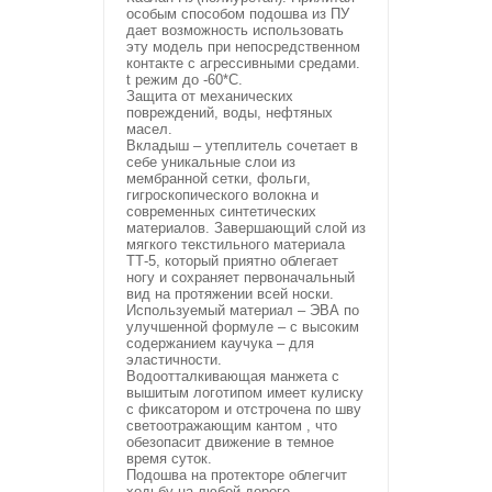
особым способом подошва из ПУ
дает возможность использовать
эту модель при непосредственном
контакте с агрессивными средами.
t режим до -60*С.
Защита от механических
повреждений, воды, нефтяных
масел.
Вкладыш – утеплитель сочетает в
себе уникальные слои из
мембранной сетки, фольги,
гигроскопического волокна и
современных синтетических
материалов. Завершающий слой из
мягкого текстильного материала
ТТ-5, который приятно облегает
ногу и сохраняет первоначальный
вид на протяжении всей носки.
Используемый материал – ЭВА по
улучшенной формуле – с высоким
содержанием каучука – для
эластичности.
Водоотталкивающая манжета с
вышитым логотипом имеет кулиску
с фиксатором и отстрочена по шву
светоотражающим кантом , что
обезопасит движение в темное
время суток.
Подошва на протекторе облегчит
ходьбу на любой дороге.